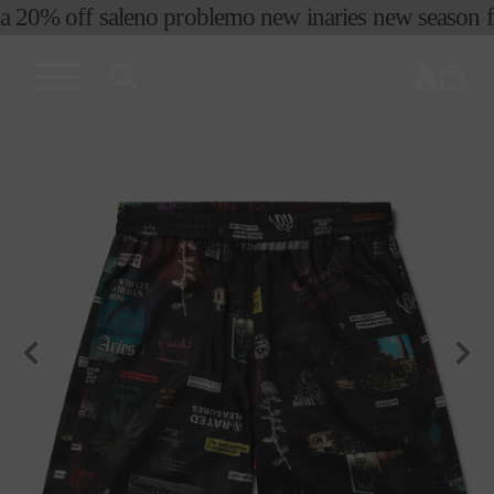
コンテ
a 20% off sale
no problemo new in
aries new season fir
ンツに
進む
カ
ー
ト