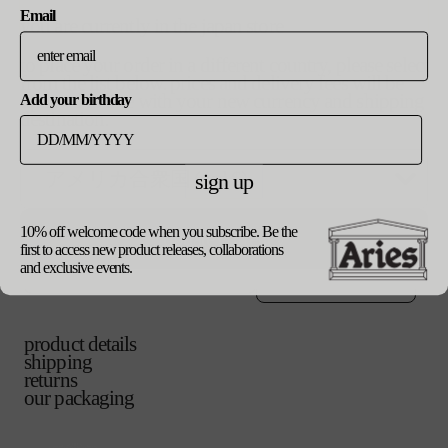
バ
s
ー
Email
リ
シ
you are currently in the japan store
エ
ョ
バ
m
ー
ン
to place your order in a different country, please select
リ
シ
は
from the list below. prices and delivery fees will be
エ
ョ
売
updated in line with your new currency and shipping
バ
l
Add your birthday
ー
ン
り
destination.
リ
シ
は
切
エ
ョ
売
れ
バ
xl
ー
ン
り
て
リ
シ
は
sign up
切
い
エ
ョ
売
れ
バ
xxl
る
ー
ン
り
て
リ
か
シ
は
切
い
10% off welcome code when you subscribe. Be the
エ
update currency
販
ョ
売
れ
first to access new product releases, collaborations
る
ー
売
ン
ご購入手続き
り
て
カートに追加する
and exclusive events.
か
シ
で
は
へ
切
い
販
ョ
き
売
れ
る
売
ン
ま
り
て
か
で
は
せ
切
い
販
き
product details
売
ん
れ
る
売
ま
shipping
り
て
か
で
せ
returns
切
い
販
き
ん
our packaging
れ
る
売
ま
て
か
で
せ
い
販
き
ん