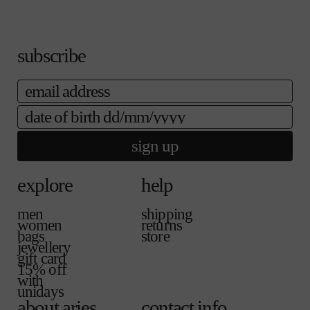
る
売
ま
か
で
せ
販
き
ん
売
ま
subscribe
で
せ
き
ん
ま
email
せ
ん
date of birth
sign up
explore
help
men
shipping
women
returns
bags
store
jewellery
gift card
15% off
with
unidays
about aries
contact info