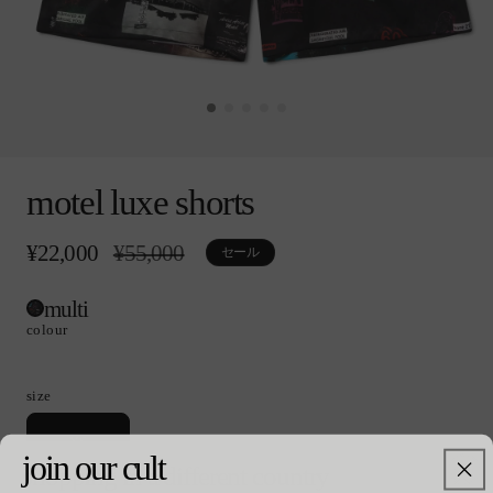
モ
ー
motel luxe shorts
ダ
ル
で
¥22,000
通
¥55,000
セ
セール
メ
常
ー
デ
価
ル
ィ
multi
格
価
ア
格
colour
(0)
を
開
size
く
バ
xs
リ
join our cult
shopping in a different country
エ