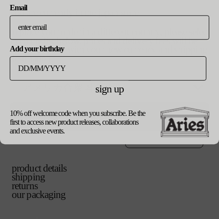
バ
xs
ー
Email
リ
シ
you are currently in the japan store
エ
ョ
バ
s
ー
ン
to place your order in a different country, please select
リ
シ
は
from the list below. prices and delivery fees will be
エ
ョ
売
updated in line with your new currency and shipping
バ
m
Add your birthday
ー
ン
り
destination.
リ
シ
は
切
エ
ョ
売
れ
バ
l
ー
ン
り
て
リ
シ
は
sign up
切
い
エ
ョ
売
れ
バ
xl
る
ー
ン
り
て
リ
か
シ
は
切
い
10% off welcome code when you subscribe. Be the
エ
update currency
販
ョ
売
れ
first to access new product releases, collaborations
る
ー
売
ン
ご購入手続き
り
て
カートに追加する
and exclusive events.
か
シ
で
は
へ
切
い
販
ョ
き
売
れ
る
売
ン
ま
り
て
か
で
は
せ
切
い
販
き
product details
売
ん
れ
る
売
ま
shipping
り
て
か
で
せ
returns
切
い
販
き
ん
our packaging
れ
る
売
ま
て
か
で
せ
い
販
き
ん