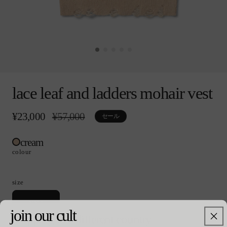
モ
ー
lace leaf and ladders mohair vest
ダ
ル
で
¥23,000
通
¥57,000
セ
セール
メ
常
ー
デ
価
ル
ィ
cream
格
価
ア
格
colour
(0)
を
開
size
く
バ
xxs
リ
join our cult
shopping in a different country
エ