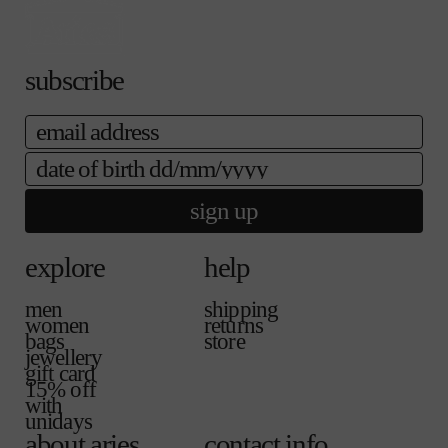
る
売
ま
か
で
せ
販
き
ん
売
ま
subscribe
で
せ
き
ん
ま
email
せ
ん
date of birth
sign up
explore
help
men
shipping
women
returns
bags
store
jewellery
gift card
15% off
with
unidays
about aries
contact info