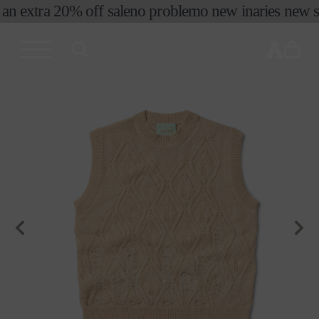
コンテ
an extra 20% off sale
no problemo new in
aries new se
ンツに
進む
カ
ー
ト