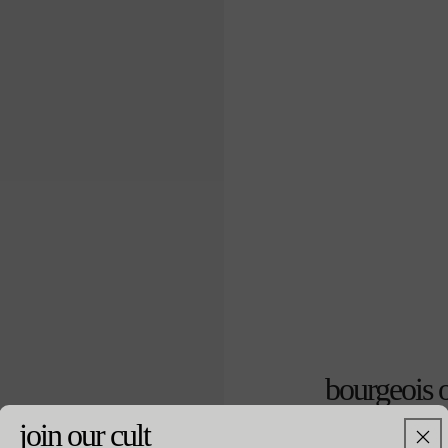
bourgeois o
join our cult