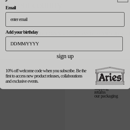
¥5,000
通
¥12,000
different country
常
Email
価
colour
格
multi
Add your birthday
ountry, please select from the list below. prices and delivery fees will be update
size
バ
o/s
リ
sign up
エ
ー
シ
カート
update currency
ョ
10% off welcome code when you subscribe. Be the
ン
first to access new product releases, collaborations
は
売
and exclusive events.
り
product details
切
shipping
れ
returns
て
our packaging
い
る
か
販
売
で
き
ま
せ