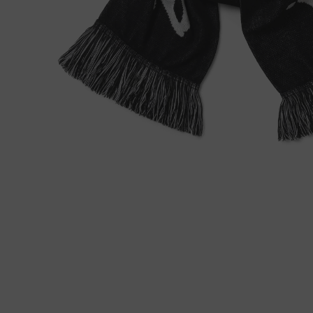
モ
ー
ダ