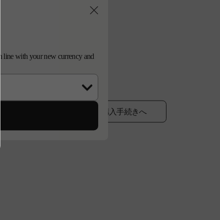
セ
セール
ー
ル
価
格
d in line with your new currency and
に追加する
ご購入手続きへ