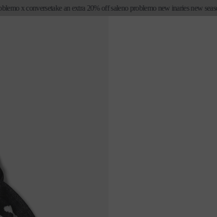
mo x converse
take an extra 20% off sale
no problemo new in
aries new season fir