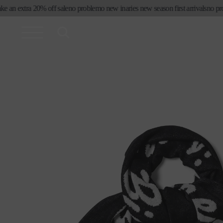
コンテ
an extra 20% off sale
no problemo new in
aries new season first arrivals
no proble
ンツに
進む