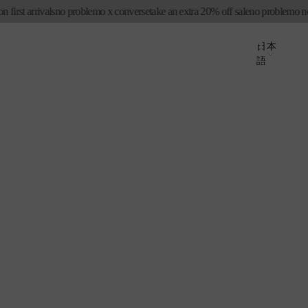
st arrivals
no problemo x converse
take an extra 20% off sale
no problemo new i
ロ
カ
グ
国
ー
言
日本
イ
語
ト
/
語
ン
地
域