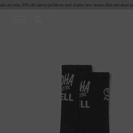
コンテ
 an extra 20% off sale
no problemo new in
aries new season first arrivals
no probl
ンツに
進む