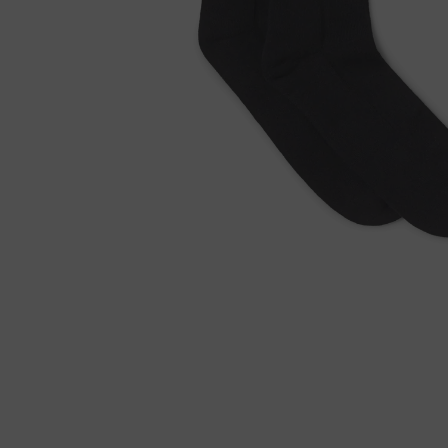
モ
ー
ダ