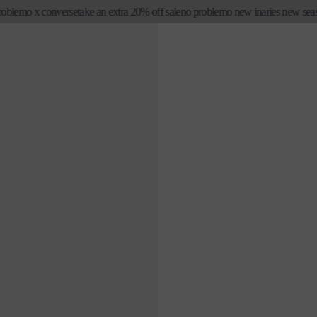
emo x converse
take an extra 20% off sale
no problemo new in
aries new season fi