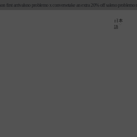
rst arrivals
no problemo x converse
take an extra 20% off sale
no problemo new 
ロ
カ
グ
国
ー
言
日本
イ
語
ト
/
語
ン
地
域