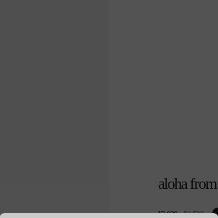
aloha from 
¥3,000
通
¥4,500
セ