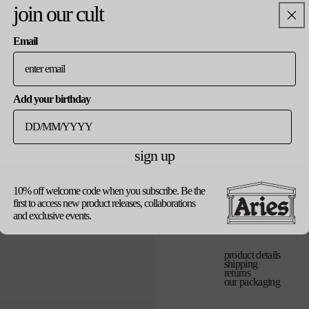
常
ー
join our cult
価
ル
colour
格
価
different country
white
black
格
Email
size
Add your birthday
ountry, please select from the list below. prices and delivery fees will be update
バ
eu 38-40
リ
エ
ー
バ
eu 41-43
シ
リ
sign up
ョ
エ
ン
ー
バ
eu 44-46
は
シ
リ
売
update currency
ョ
10% off welcome code when you subscribe. Be the
エ
り
ン
ー
切
first to access new product releases, collaborations
は
シ
れ
カート
売
and exclusive events.
ョ
て
り
ン
い
切
は
る
れ
売
か
て
り
product details
販
い
切
shipping
売
る
れ
returns
で
か
て
our packaging
き
販
い
ま
売
る
せ
で
か
ん