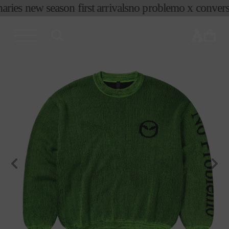
コンテ
aries new season first arrivals
no problemo x convers
ンツに
進む
カ
ー
ト