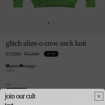
モ
ー
glitch alien-o crew neck knit
ダ
ル
で
¥33,000
通
¥55,000
セ
セール
メ
常
ー
デ
価
ル
ィ
green
orange
格
価
ア
格
colour
(0)
を
開
size
く
バ
xs
join our cult
shopping in a different country
リ
エ
Email