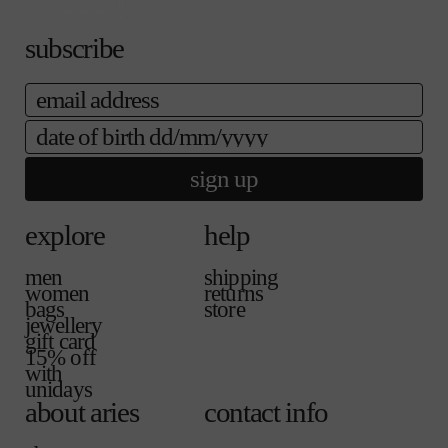
売
ま
で
せ
subscribe
き
ん
ま
せ
email
ん
date of birth
sign up
explore
help
men
shipping
women
returns
bags
store
jewellery
gift card
15% off
with
unidays
about aries
contact info