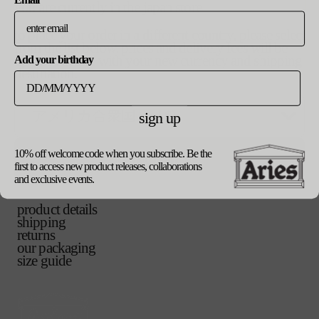
バ
s
ー
you are currently in the japan store
リ
シ
エ
ョ
to place your order in a different country, please select
バ
m
ー
ン
from the list below. prices and delivery fees will be
リ
シ
は
updated in line with your new currency and shipping
Add your birthday
エ
ョ
売
バ
l
destination.
ー
ン
り
リ
シ
は
切
エ
ョ
売
れ
バ
xl
ー
ン
り
sign up
て
リ
シ
は
切
い
エ
ョ
売
れ
る
ー
ン
ご購入手続き
り
て
カートに追加する
10% off welcome code when you subscribe. Be the
か
update currency
シ
は
へ
切
い
first to access new product releases, collaborations
販
ョ
売
れ
る
and exclusive events.
売
ン
り
て
か
で
は
切
い
販
き
product details
売
れ
る
売
ま
shipping
り
て
か
で
せ
returns
切
い
販
き
ん
our packaging
れ
る
売
ま
size guide
て
か
で
せ
い
販
き
ん
る
売
ま
か
で
せ
販
き
ん