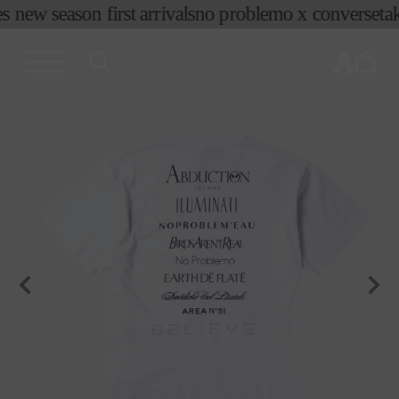
コンテ
s new season first arrivals
no problemo x converse
tak
ンツに
進む
カ
ー
ト