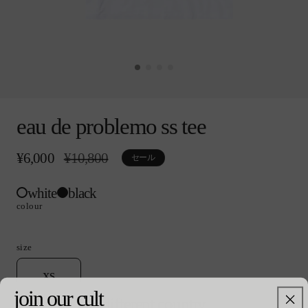
モ
ー
eau de problemo ss tee
ダ
ル
で
¥6,000
通
¥10,800
セ
セール
メ
常
ー
デ
価
ル
ィ
white
black
格
価
ア
格
colour
(0)
を
開
size
く
バ
xs
リ
join our cult
エ
shopping in a different country