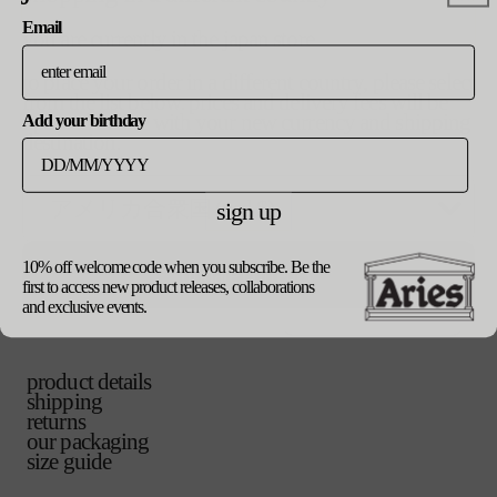
バ
s
ー
リ
シ
Email
you are currently in the japan store
エ
ョ
バ
m
ー
ン
リ
シ
to place your order in a different country, please select
は
エ
ョ
from the list below. prices and delivery fees will be
売
バ
l
ー
ン
updated in line with your new currency and shipping
Add your birthday
り
リ
シ
は
destination.
切
エ
ョ
売
れ
バ
xl
ー
ン
り
て
リ
シ
は
切
い
エ
sign up
ョ
売
れ
バ
xxl
る
ー
ン
り
て
リ
か
シ
は
切
い
エ
販
ョ
10% off welcome code when you subscribe. Be the
売
update currency
れ
る
ー
売
ン
ご購入手続き
first to access new product releases, collaborations
り
て
カートに追加する
か
シ
で
は
へ
and exclusive events.
切
い
販
ョ
き
売
れ
る
売
ン
ま
り
て
か
で
は
せ
切
い
販
き
product details
売
ん
れ
る
売
ま
shipping
り
て
か
で
せ
returns
切
い
販
き
ん
our packaging
れ
る
売
ま
size guide
て
か
で
せ
い
販
き
ん