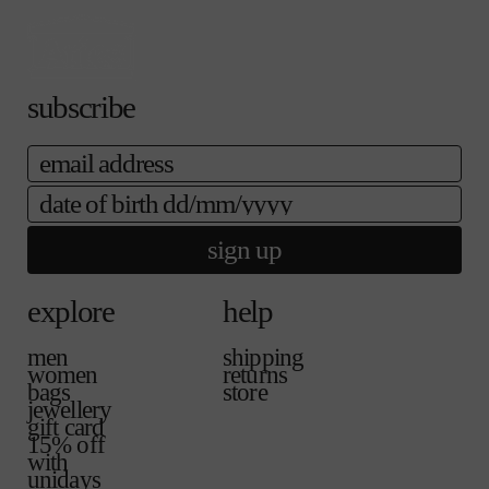
る
売
ま
か
で
せ
販
き
ん
売
ま
で
せ
subscribe
き
ん
ま
せ
email
ん
date of birth
sign up
explore
help
men
shipping
women
returns
bags
store
jewellery
gift card
15% off
with
unidays