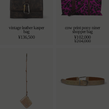
vintage leather kasper
cow print pony niner
bag
shopper bag
カートに追加する
売り切れ
o/s
通
¥136,500
¥102,000
常
通
¥204,000
価
常
セ
格
価
ー
格
ル
価
格