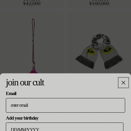
通
¥42,000
通
¥100,000
常
セ
常
セ
価
ー
価
ー
格
ル
格
ル
価
価
格
格
join our cult
shopping in a different country
Email
pony skin card holder
metal ariez arize scarf
you are currently in the japan store
カートに追加する
カートに追加する
¥23,000
¥7,000
o/s
o/s
通
¥46,000
通
¥11,500
to place your order in a different country, please select
常
セ
常
セ
from the list below. prices and delivery fees will be
価
ー
価
ー
updated in line with your new currency and shipping
Add your birthday
格
ル
格
ル
destination.
価
価
格
格