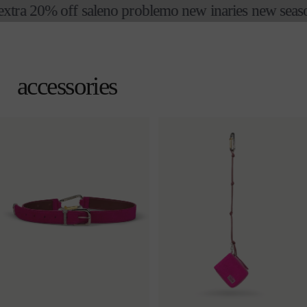
コンテ
ra 20% off sale
no problemo new in
aries new season f
ンツに
進む
カ
ー
ト
accessories