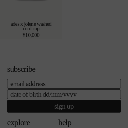
aries x jolene washed
cord cap
カートに追加する
o/s
通
¥10,000
常
価
格
subscribe
email
date of birth
sign up
explore
help