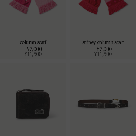
column scarf
stripey column scarf
カートに追加する
カートに追加する
¥7,000
¥7,000
o/s
o/s
通
¥11,500
通
¥11,500
常
セ
常
セ
価
ー
価
ー
格
ル
格
ル
価
価
格
格