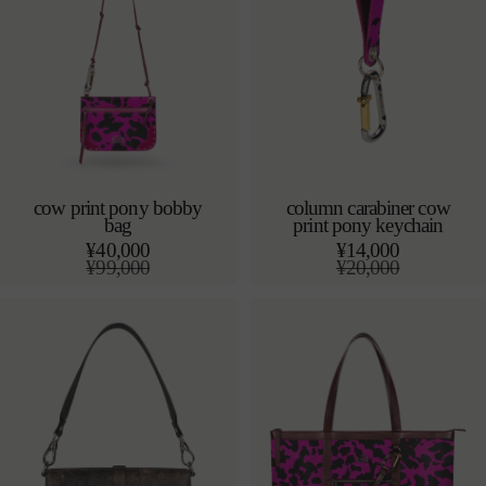
cow print pony bobby
column carabiner cow
bag
print pony keychain
カートに追加する
カートに追加する
o/s
o/s
¥40,000
¥14,000
通
¥99,000
通
¥20,000
常
セ
常
セ
価
ー
価
ー
格
ル
格
ル
価
価
格
格