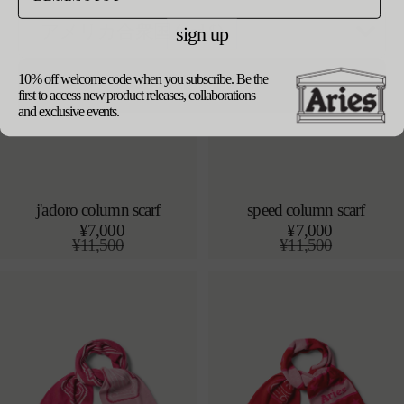
sign up
10% off welcome code when you subscribe. Be the
update currency
first to access new product releases, collaborations
and exclusive events.
j'adoro column scarf
speed column scarf
カートに追加する
カートに追加する
¥7,000
¥7,000
o/s
o/s
通
¥11,500
通
¥11,500
常
セ
常
セ
価
ー
価
ー
格
ル
格
ル
価
価
格
格