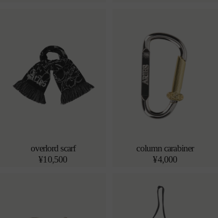
常
常
価
価
格
格
overlord scarf
column carabiner
売り切れ
売り切れ
通
¥10,500
通
¥4,000
常
常
価
価
格
格