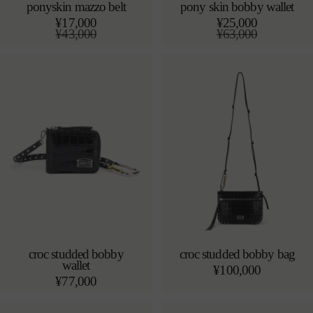
ponyskin mazzo belt
pony skin bobby wallet
カートに追加する
カートに追加する
¥17,000
¥25,000
s
o/s
通
¥43,000
通
¥63,000
常
セ
常
セ
価
ー
価
ー
格
ル
格
ル
価
価
格
格
croc studded bobby
croc studded bobby bag
wallet
カートに追加する
カートに追加する
通
¥100,000
o/s
o/s
通
¥77,000
常
常
価
価
格