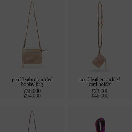
格
pearl leather studded
pearl leather studded
bobby bag
card holder
カートに追加する
カートに追加する
o/s
o/s
¥38,000
¥23,000
通
¥94,000
通
¥46,000
常
セ
常
セ
価
ー
価
ー
格
ル
格
ル
価
価
格
格