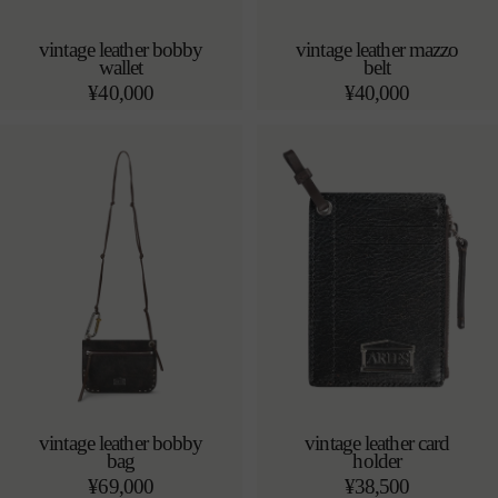
vintage leather bobby
vintage leather mazzo
wallet
belt
カートに追加する
売り切れ
o/s
通
¥40,000
通
¥40,000
常
常
価
価
格
格
vintage leather bobby
vintage leather card
bag
holder
カートに追加する
カートに追加する
o/s
o/s
通
¥69,000
通
¥38,500