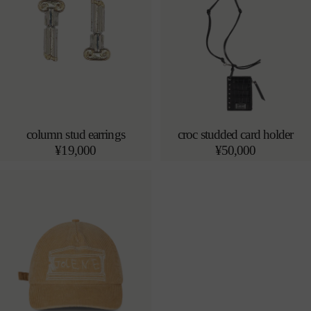
column stud earrings
croc studded card holder
売り切れ
カートに追加する
通
¥19,000
通
¥50,000
o/s
常
常
価
価
格
格