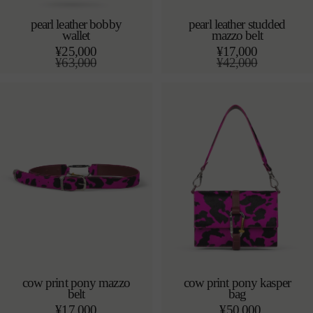
pearl leather bobby
pearl leather studded
wallet
mazzo belt
カートに追加する
売り切れ
o/s
¥25,000
¥17,000
通
¥63,000
通
¥42,000
常
セ
常
セ
価
ー
価
ー
格
ル
格
ル
価
価
格
格
cow print pony mazzo
cow print pony kasper
belt
bag
売り切れ
カートに追加する
o/s
¥17,000
¥50,000